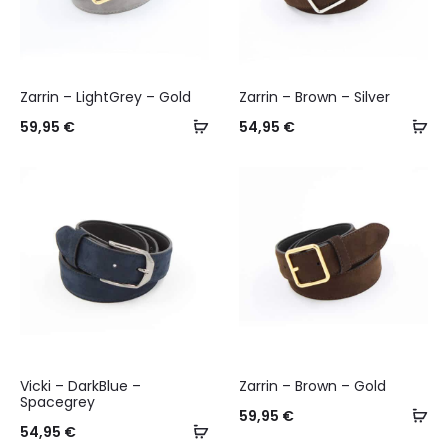
Zarrin – LightGrey – Gold
Zarrin – Brown – Silver
Select
Se
59,95
€
54,95
€
options
op
Vicki – DarkBlue –
Zarrin – Brown – Gold
Spacegrey
Se
59,95
€
Select
54,95
€
op