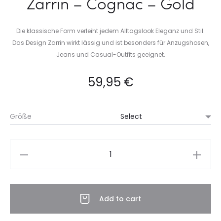
Zarrin – Cognac – Gold
Die klassische Form verleiht jedem Alltagslook Eleganz und Stil.
Das Design Zarrin wirkt lässig und ist besonders für Anzugshosen,
Jeans und Casual-Outfits geeignet.
59,95
€
Größe
Zarrin
-
Cognac
-
Add to cart
Gold
quantity