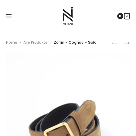
0
Prod
ZARRIN
VICKI
Home
Alle Produkte
Zarrin – Cognac – Gold
–
–
navig
BLACK
BLACK
–
–
SILVER
SPACEGR