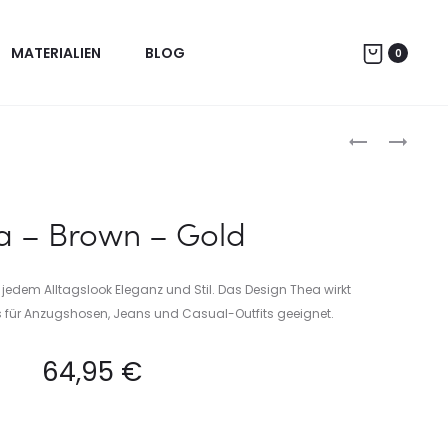
MATERIALIEN
BLOG
0
Produc
VICKI
THEA
–
–
naviga
COGNAC
BLACK
–
–
a – Brown – Gold
SILVER
GOLD
t jedem Alltagslook Eleganz und Stil. Das Design Thea wirkt
s für Anzugshosen, Jeans und Casual-Outfits geeignet.
64,95
€