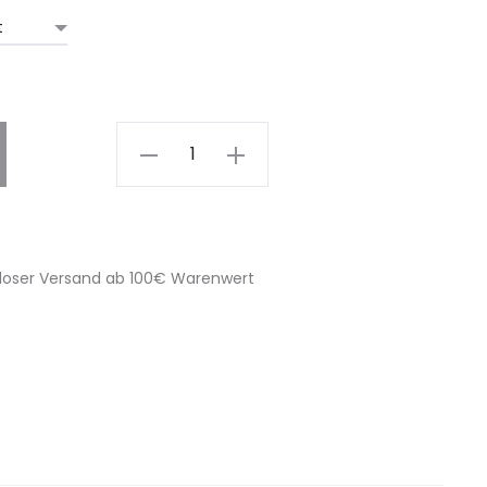
Thea
-
Brown
-
Gold
loser Versand ab 100€ Warenwert
quantity