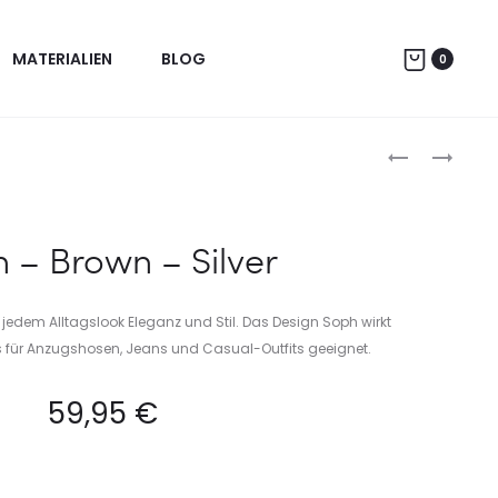
MATERIALIEN
BLOG
0
Produc
KAINE
ZOE
–
naviga
LIGHTGREY
–
 – Brown – Silver
OLDSILVER
t jedem Alltagslook Eleganz und Stil. Das Design Soph wirkt
s für Anzugshosen, Jeans und Casual-Outfits geeignet.
59,95
€