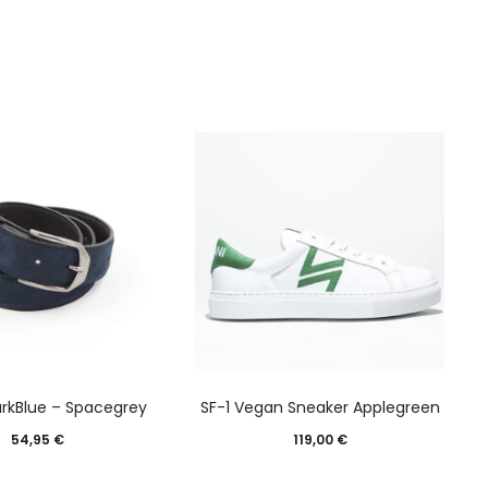
arkBlue – Spacegrey
SF-1 Vegan Sneaker Applegreen
54,95
€
119,00
€