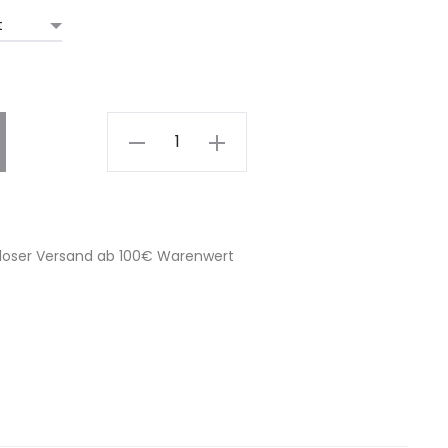
Soph
-
Brown
-
Silver
loser Versand ab 100€ Warenwert
quantity