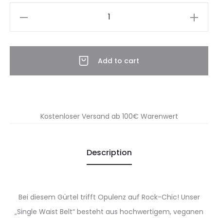
Baby
Lia
-
Shiny
Add to cart
Gold
quantity
Kostenloser Versand ab 100€ Warenwert
Description
Bei diesem Gürtel trifft Opulenz auf Rock-Chic! Unser
„Single Waist Belt“ besteht aus hochwertigem, veganen