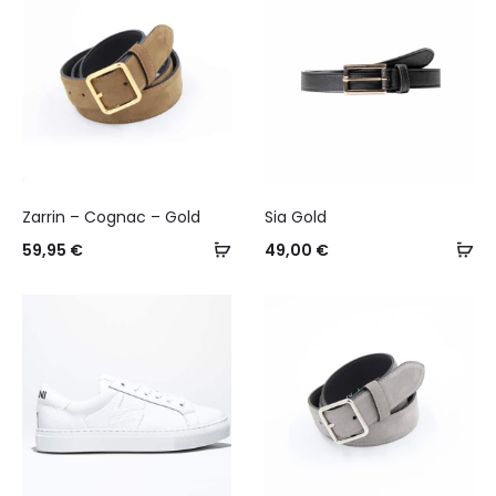
Zarrin – Cognac – Gold
Sia Gold
Select
Se
59,95
€
49,00
€
options
op