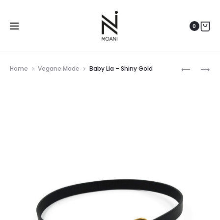
0
Prod
SOPH
BABY
Home
Vegane Mode
Baby Lia – Shiny Gold
–
LIA
navig
LIGHTGR
LL
–
–
SILVER
SHINY
GOLD