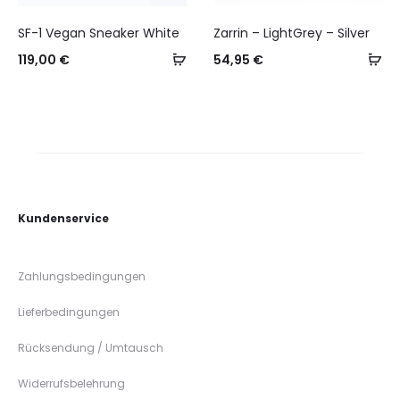
SF-1 Vegan Sneaker White
Zarrin – LightGrey – Silver
Select
Se
119,00
€
54,95
€
options
op
Kundenservice
Zahlungsbedingungen
Lieferbedingungen
Rücksendung / Umtausch
Widerrufsbelehrung