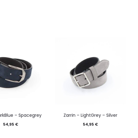
arkBlue – Spacegrey
Zarrin – LightGrey – Silver
54,95
€
54,95
€