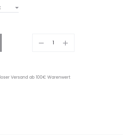
Ara
-
Brown
-
Silver
loser Versand ab 100€ Warenwert
quantity