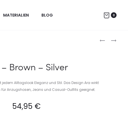
MATERIALIEN
BLOG
0
Produc
THEA
ARA
–
–
naviga
COGNAC
DARKBLUE
–
–
 – Brown – Silver
GOLD
SPACEGREY
t jedem Alltagslook Eleganz und Stil. Das Design Ara wirkt
s für Anzugshosen, Jeans und Casual-Outfits geeignet.
54,95
€