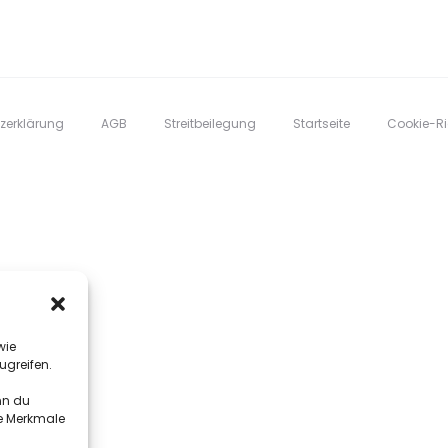
zerklärung
AGB
Streitbeilegung
Startseite
Cookie-Ric
wie
ugreifen.
nn du
te Merkmale