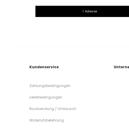
1. Adresse
Kundenservice
Untern
Zahlungsbedingungen
Lieferbedingungen
Rücksendung / Umtausch
Widerrufsbelehrung